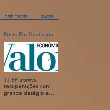
CONTATO
BLOG
Posts Em Destaque
TJ-SP aprova
Banca centenária
recuperações com
ajuda a recuperar
grande deságio e
empresas em crise
juros reduzidos