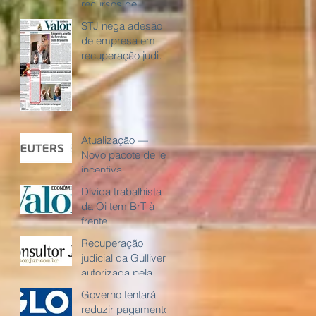
recursos de
credores em
STJ nega adesão
processos de
de empresa em
falência
recuperação judicial
ao Refis
Atualização —
Novo pacote de leis
incentiva
empréstimos a
Dívida trabalhista
empresas e
da Oi tem BrT à
instituições
frente
financeiras em dif
Recuperação
judicial da Gulliver é
autorizada pela
Justiça de São
Governo tentará
Paulo
reduzir pagamento