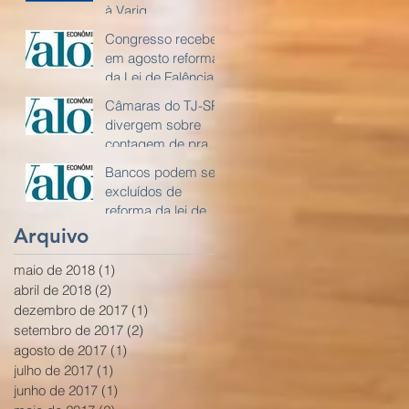
à Varig
Congresso recebe
em agosto reforma
da Lei de Falências
Câmaras do TJ-SP
divergem sobre
contagem de prazo
em recuperação
Bancos podem ser
excluídos de
reforma da lei de
falências
Arquivo
maio de 2018
(1)
1 post
abril de 2018
(2)
2 posts
dezembro de 2017
(1)
1 post
setembro de 2017
(2)
2 posts
agosto de 2017
(1)
1 post
julho de 2017
(1)
1 post
junho de 2017
(1)
1 post