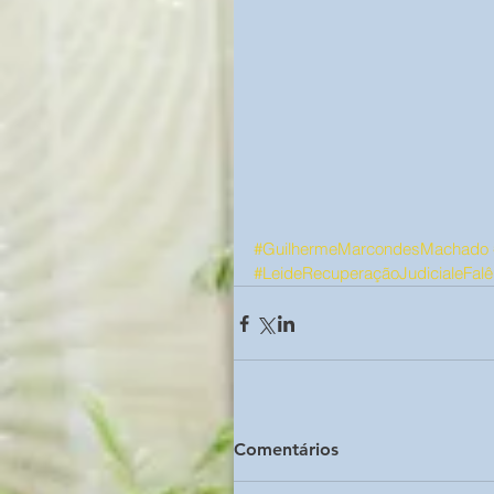
#GuilhermeMarcondesMachado
#LeideRecuperaçãoJudicialeFalê
Comentários