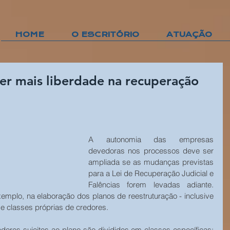
HOME
O ESCRITÓRIO
ATUAÇÃO
er mais liberdade na recuperação
A autonomia das empresas 
devedoras nos processos deve ser 
ampliada se as mudanças previstas 
para a Lei de Recuperação Judicial e 
Falências forem levadas adiante. 
xemplo, na elaboração dos planos de reestruturação - inclusive 
e classes próprias de credores.
edores sujeitos ao plano são divididos em classes específicas: 