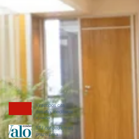
Viracopos cita
desafio, ineditismo
e pede
'racionalidade' à
STJ concede mais
Justiça em
prazo para
recuperação judicial