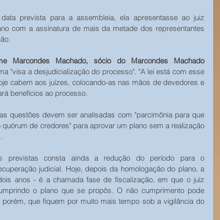
 data prevista para a assembleia, ela apresentasse ao juiz 
no com a assinatura de mais da metade dos representantes 
ção.
herme Marcondes Machado, sócio do Marcondes Machado 
ma "visa a desjudicialização do processo". "A lei está com esse 
e hoje cabem aos juízes, colocando-as nas mãos de devedores e 
rará benefícios ao processo.
sas questões devem ser analisadas com "parcimônia para que 
o quórum de credores" para aprovar um plano sem a realização 
.
is previstas consta ainda a redução do período para o 
cuperação judicial. Hoje, depois da homologação do plano, a 
is anos - é a chamada fase de fiscalização, em que o juiz 
cumprindo o plano que se propôs. O não cumprimento pode 
 porém, que fiquem por muito mais tempo sob a vigilância do 