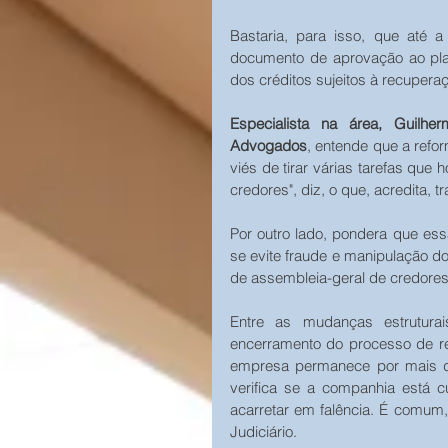
Bastaria, para isso, que até a
documento de aprovação ao pla
dos créditos sujeitos à recupera
Especialista na área, Guil
Advogados
, entende que a refor
viés de tirar várias tarefas qu
credores", diz, o que, acredita, t
Por outro lado, pondera que es
se evite fraude e manipulação d
de assembleia-geral de credores
Entre as mudanças estrutura
encerramento do processo de re
empresa permanece por mais do
verifica se a companhia está 
acarretar em falência. É comum,
Judiciário.