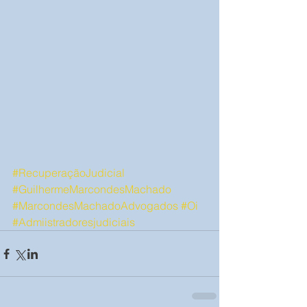
#RecuperaçãoJudicial
#GuilhermeMarcondesMachado
#MarcondesMachadoAdvogados
#Oi
#Admiistradoresjudiciais